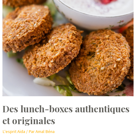
Des lunch-boxes authentiques
et originales
L'esprit Aïda
/ Par
Amal Béna