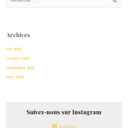
R
e
c
h
Archives
e
r
mai 2024
c
octobre 2023
h
septembre 2023
e
r
mars 2020
:
Suivez-nous sur Instagram
Instagram