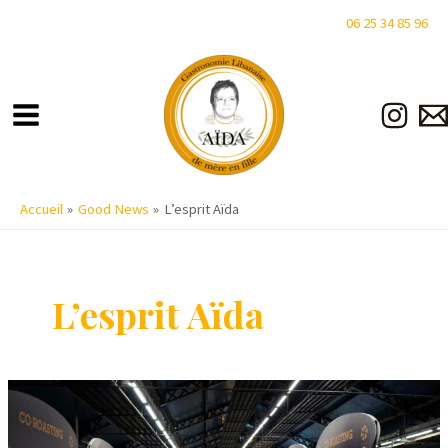
Aller
06 25 34 85 96
au
Main
contenu
Menu
Accueil
Good News
L’esprit Aïda
L’esprit Aïda